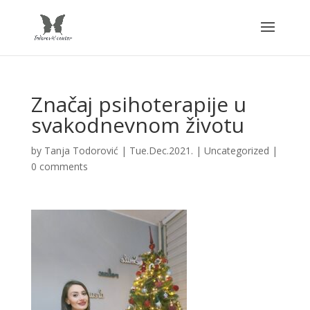
Značaj psihoterapije u
svakodnevnom životu
by
Tanja Todorović
|
Tue.Dec.2021.
|
Uncategorized
|
0 comments