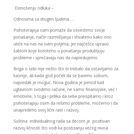
Donošenju odluka –
Odnosima sa drugim ljudima …
Psihoterapija nam pomaže da osvestimo svoje
ponašanje, način razmišljanja i shvatimo kako ono
utiče na nas na svim poljima, jer najčešće upravo
šabloni koje koristimo u ponašanju produbljuju
probleme i sprečavaju nas da napredujemo.
Briga o sebi nije nešto što bi trebalo da ostavljamo za
kasnije, ali kada god počeli da se bavimo sobom,
napredak je moguć. Nova godina je period kad
uglavnom svodimo račune, ne samo finansijske, već i
emotivne, s toga i prilika da sebe preispitamo i kroz
psihoterapiju osim da rešimo probleme, možemo i da
unapredimo svoj lični rast i razvoj.
Suština individualnog rada sa decom je pozitivan
razvoj ličnosti što vodi ka postizanju većeg nivoa