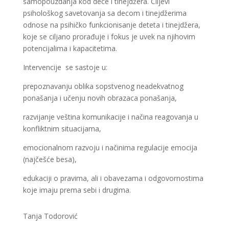
samopouzdanja kod dece i tinejdžera. Ciljevi
psihološkog savetovanja sa decom i tinejdžerima
odnose na psihičko funkcionisanje deteta i tinejdžera,
koje se ciljano prorađuje i fokus je uvek na njihovim
potencijalima i kapacitetima.
Intervencije se sastoje u:
prepoznavanju oblika sopstvenog neadekvatnog
ponašanja i učenju novih obrazaca ponašanja,
razvijanje veština komunikacije i načina reagovanja u
konfliktnim situacijama,
emocionalnom razvoju i načinima regulacije emocija
(najčešće besa),
edukaciji o pravima, ali i obavezama i odgovornostima
koje imaju prema sebi i drugima.
Tanja Todorović