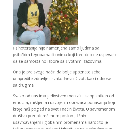
Psihoterapija nije namenjena samo ljudima sa
psihičkim tegobama ili onima koji trenutno ne uspevaju
da se samostalno izbore sa životnim izazovima.
Ona je pre svega način da bolje upoznate sebe,
unapredite zdravlje i svakodnevni život, kao i odnose
sa drugima.
Svako od nas ima jedinstven mentalni sklop satkan od
emocija, mišljenja i usvojenih obrazaca ponašanja koji
kroje naš pogled na svet i način života. U savremenom
društvu preopterećenom poslom, ličnim
usavršavanjem i globalnim promenama naročito je
teško uspostaviti balans i izboriti se sa svakodnevnim