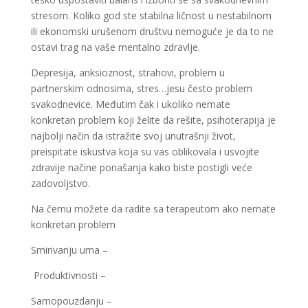
stresom. Koliko god ste stabilna ličnost u nestabilnom
ili ekonomski urušenom društvu nemoguće je da to ne
ostavi trag na vaše mentalno zdravlje.
Depresija, anksioznost, strahovi, problem u
partnerskim odnosima, stres…jesu često problem
svakodnevice. Međutim čak i ukoliko nemate
konkretan problem koji želite da rešite, psihoterapija je
najbolji način da istražite svoj unutrašnji život,
preispitate iskustva koja su vas oblikovala i usvojite
zdravije načine ponašanja kako biste postigli veće
zadovoljstvo.
Na čemu možete da radite sa terapeutom ako nemate
konkretan problem
Smirivanju uma –
Produktivnosti –
Samopouzdanju –