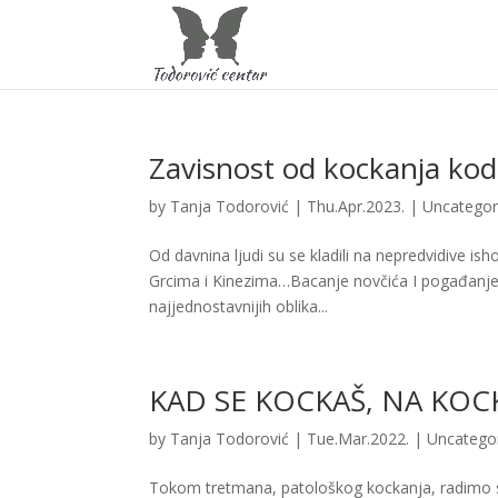
Zavisnost od kockanja kod
by
Tanja Todorović
|
Thu.Apr.2023.
|
Uncategor
Od davnina ljudi su se kladili na nepredvidive i
Grcima i Kinezima…Bacanje novčića I pogađanje hoće
najjednostavnijih oblika...
KAD SE KOCKAŠ, NA KOCK
by
Tanja Todorović
|
Tue.Mar.2022.
|
Uncatego
Tokom tretmana, patološkog kockanja, radimo sa n