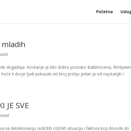
Početna
Uslu
 mladih
ized
shode događaja. Kockanje je bilo dobro poznato Babiloncima, Rimljani
 li dvoje ljudi pokazati isti broj prstiju jedan je od najstarijih i
I JE SVE
rized
a detektovanju različitih rizičnih situacija i faktora koji dovode do