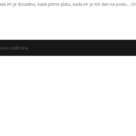
ada im je dosadno, kada prime platu, kada im je loš dan na poslu… O
prava zadržana.