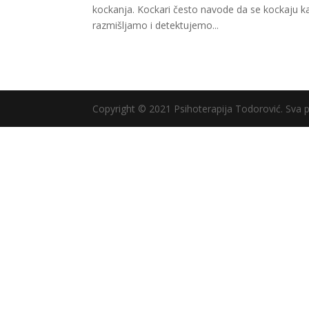
kockanja. Kockari često navode da se kockaju k
razmišljamo i detektujemo...
Copyright © 2021 Psihoterapija Todorović. Sva 