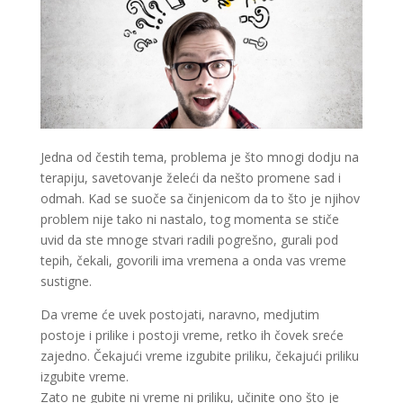
Jedna od čestih tema, problema je što mnogi dodju na
terapiju, savetovanje želeći da nešto promene sad i
odmah. Kad se suoče sa činjenicom da to što je njihov
problem nije tako ni nastalo, tog momenta se stiče
uvid da ste mnoge stvari radili pogrešno, gurali pod
tepih, čekali, govorili ima vremena a onda vas vreme
sustigne.
Da vreme će uvek postojati, naravno, medjutim
postoje i prilike i postoji vreme, retko ih čovek sreće
zajedno. Čekajući vreme izgubite priliku, čekajući priliku
izgubite vreme.
Zato ne gubite ni vreme ni priliku, učinite ono što je