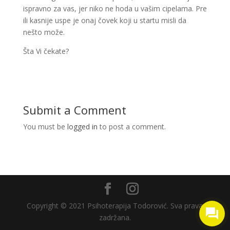
ispravno za vas, jer niko ne hoda u vašim cipelama. Pre
ili kasnije uspe je onaj čovek koji u startu misli da
nešto može.
Šta Vi čekate?
Submit a Comment
You must be
logged in
to post a comment.
Copyright © 2021 Psihoterapija Todorović. Sva prava
zadržana.