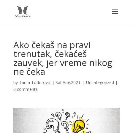
Ako čekaš na pravi
trenutak, čekaćeš
zauvek, jer vreme nikog
ne čeka
by
Tanja Todorović
|
Sat.Aug.2021.
|
Uncategorized
|
0 comments